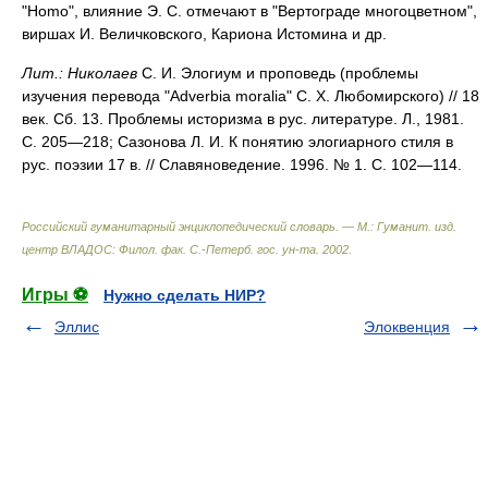
"Homo", влияние Э. С. отмечают в "Вертограде многоцветном",
виршах И. Величковского, Кариона Истомина и др.
Лит.:
Николаев
С. И. Элогиум и проповедь (проблемы
изучения перевода "Adverbia moralia" С. Х. Любомирского) // 18
век. Сб. 13. Проблемы историзма в рус. литературе. Л., 1981.
С. 205—218; Сазонова Л. И. К понятию элогиарного стиля в
рус. поэзии 17 в. // Славяноведение. 1996. № 1. С. 102—114.
Российский гуманитарный энциклопедический словарь. — М.: Гуманит. изд.
центр ВЛАДОС: Филол. фак. С.-Петерб. гос. ун-та
.
2002
.
Игры ⚽
Нужно сделать НИР?
Эллис
Элоквенция